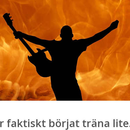
r faktiskt börjat träna lit