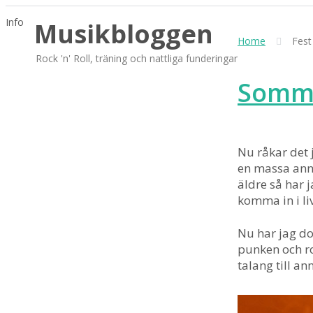
Skip
Info
Musikbloggen
to
Home
Fest
content
Rock 'n' Roll, träning och nattliga funderingar
Somma
Nu råkar det 
en massa anna
äldre så har j
komma in i li
Nu har jag do
punken och ro
talang till an