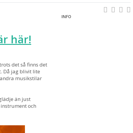
INFO
r här!
ots det så finns det
å jag blivit lite
a andra musikstilar
lädje än just
r instrument och