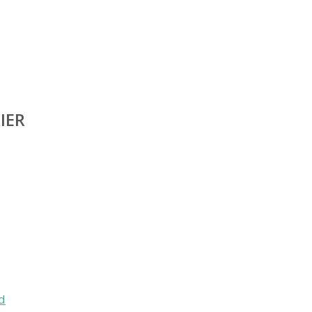
IER
d