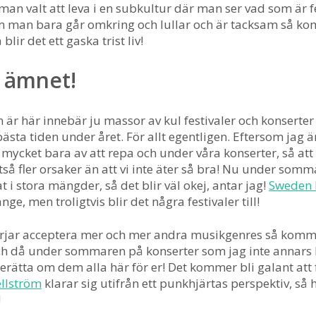
man valt att leva i en subkultur där man ser vad som är fe
m man bara går omkring och lullar och är tacksam så ko
blir det ett gaska trist liv!
l ämnet!
är här innebär ju massor av kul festivaler och konserter
bästa tiden under året. För allt egentligen. Eftersom jag 
 mycket bara av att repa och under våra konserter, så att
ltså fler orsaker än att vi inte äter så bra! Nu under so
at i stora mängder, så det blir väl okej, antar jag!
Sweden 
nge, men troligtvis blir det några festivaler till!
örjar acceptera mer och mer andra musikgenres så komme
ch då under sommaren på konserter som jag inte annars 
rätta om dem alla här för er! Det kommer bli galant att 
llström
klarar sig utifrån ett punkhjärtas perspektiv, så h
!