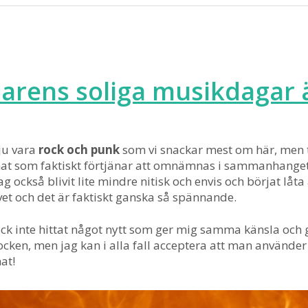
rens soliga musikdagar ä
ju vara
rock och punk
som vi snackar mest om här, men tr
t som faktiskt förtjänar att omnämnas i sammanhanget. D
ag också blivit lite mindre nitisk och envis och börjat låt
vet och det är faktiskt ganska så spännande.
ck inte hittat något nytt som ger mig samma känsla och g
cken, men jag kan i alla fall acceptera att man använde
nat!