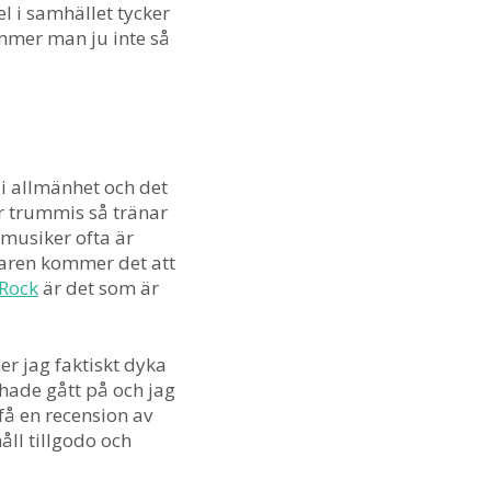
l i samhället tycker
mmer man ju inte så
 i allmänhet och det
är trummis så tränar
 musiker ofta är
mmaren kommer det att
Rock
är det som är
r jag faktiskt dyka
hade gått på och jag
få en recension av
åll tillgodo och