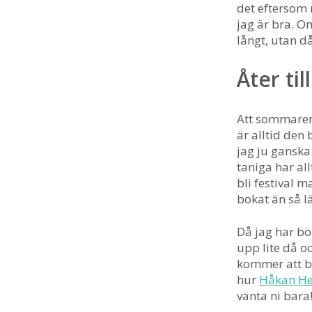
det eftersom 
jag är bra. O
långt, utan då 
Åter til
Att sommaren 
är alltid den 
jag ju ganska
taniga har al
bli festival m
bokat än så lä
Då jag har b
upp lite då o
kommer att be
hur
Håkan He
vänta ni bara