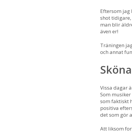
Eftersom jag 
shot tidigare
man blir äldr
även er!
Träningen ja
och annat fun
Sköna
Vissa dagar är
Som musiker s
som faktiskt 
positiva efte
det som gör at
Att liksom for