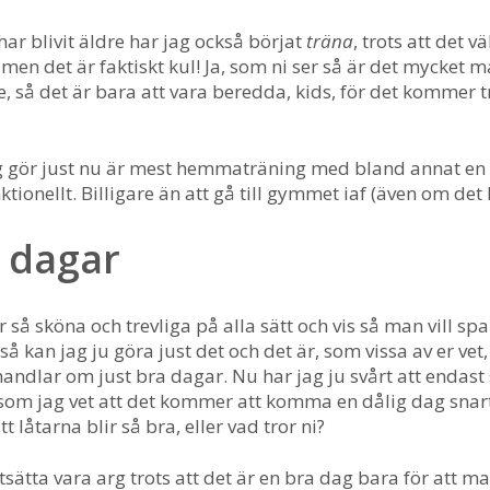
har blivit äldre har jag också börjat
träna
, trots att det v
, men det är faktiskt kul! Ja, som ni ser så är det mycket
e, så det är bara att vara beredda, kids, för det kommer t
g gör just nu är mest hemmaträning med bland annat en 
ktionellt. Billigare än att gå till gymmet iaf (även om d
 dagar
 så sköna och trevliga på alla sätt och vis så man vill spa
å kan jag ju göra just det och det är, som vissa av er ve
handlar om just bra dagar. Nu har jag ju svårt att endas
rsom jag vet att det kommer att komma en dålig dag snart
t låtarna blir så bra, eller vad tror ni?
tsätta vara arg trots att det är en bra dag bara för att m