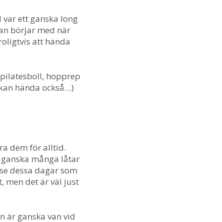
äl var ett ganska long
 man börjar med när
roligtvis att hända
pilatesboll, hopprep
et kan hända också…)
ra dem för alltid.
t, ganska många låtar
t se dessa dagar som
, men det är väl just
an är ganska van vid